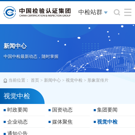
中检站群
新闻中心
中国中检最新动态，随时掌握
当前位置：
>
>
>
首页
新闻中心
视觉中检
形象宣传片
视觉中检
时政要闻
国资动态
集团要闻
企业动态
媒体聚焦
视觉中检
通知公告