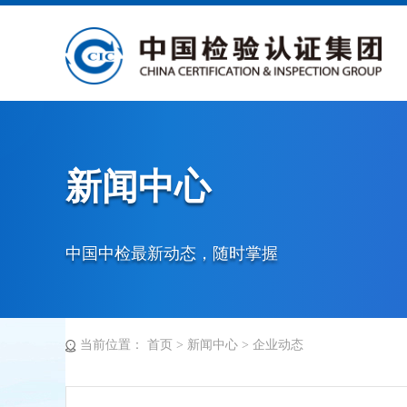
新闻中心
中国中检最新动态，随时掌握
当前位置：
首页
>
新闻中心
>
企业动态