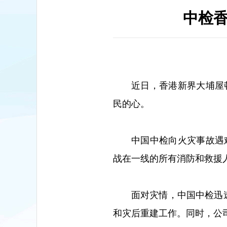
中检香
近日，香港新界大埔屋
民的心。
中国中检向火灾事故遇
战在一线的所有消防和救援
面对灾情，中国中检迅
和灾后重建工作。同时，公