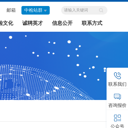
邮箱
中检站群
检文化
诚聘英才
信息公开
联系方式
联系我们
咨询报价
公众号