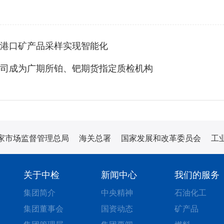
港口矿产品采样实现智能化
司成为广期所铂、钯期货指定质检机构
家市场监督管理总局
海关总署
国家发展和改革委员会
工
关于中检
新闻中心
我们的服务
集团简介
中央精神
石油化工
集团董事会
国资动态
矿产品