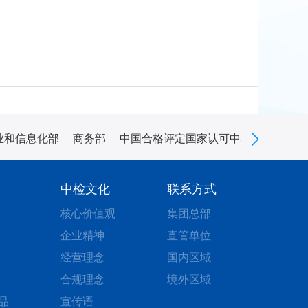
业和信息化部
商务部
中国合格评定国家认可中心
中国认
中检文化
联系方式
核心价值观
集团总部
企业精神
直管单位
经营理念
国内区域
合规理念
境外区域
品
宣传语