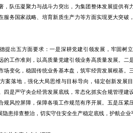
著，队伍凝聚力与战斗力突出，为集团整体发展提供有
在服务国家战略、培育新质生产力等方面实现更大突破
德提出五方面要求：一是深耕党建引领发展，牢固树
远的工作准则，以高质量党建引领业务高质量发展。二
市场变化，稳固传统业务基本盘，筑牢经营发展根基。
方案落地，强化大局思维与目标导向，锚定创新发展
。四是严守央企经营发展底线，常态化抓实合规管理建
合规风控屏障，保障各项工作规范有序开展。五是压紧
展隐患排查整治，切实守住安全生产稳定底线，护航企业