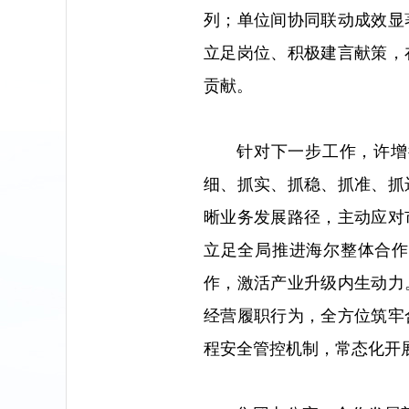
列；单位间协同联动成效显
立足岗位、积极建言献策，
贡献。
针对下一步工作，许增
细、抓实、抓稳、抓准、抓
晰业务发展路径，主动应对
立足全局推进海尔整体合作
作，激活产业升级内生动力
经营履职行为，全方位筑牢
程安全管控机制，常态化开