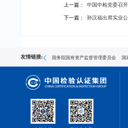
上一篇：
中国中检党委召开
下一篇：
孙汉福出席实业公
友情链接:
国务院国有资产监督管理委员会
国