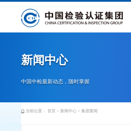
新闻中心
中国中检最新动态，随时掌握
当前位置：
首页
>
新闻中心
>
集团要闻