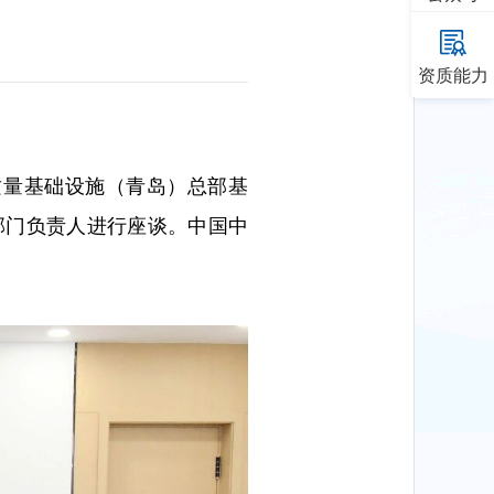
资质能力
质量基础设施（青岛）总部基
部门负责人进行座谈。中国中