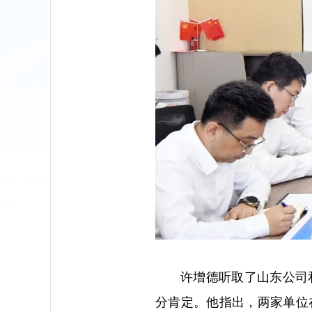
许增德听取了山东公司
分肯定。他指出，两家单位