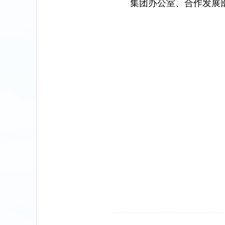
集团办公室、合作发展