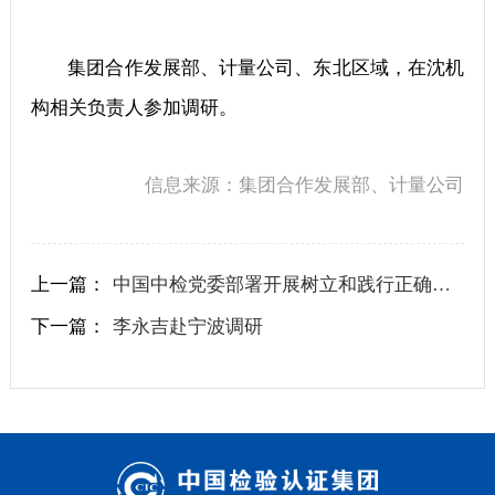
集团合作发展部、计量公司、东北区域，在沈机
构相关负责人参加调研。
信息来源：集团合作发展部、计量公司
上一篇：
中国中检党委部署开展树立和践行正确政绩观学习教育工作
下一篇：
李永吉赴宁波调研