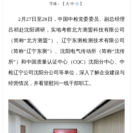
字体：【
大
中
小
】
2月27日至28日，中国中检党委委员、副总经理
吕祁赴沈阳调研，实地考察北方测盟科技有限公司
（简称“北方测盟”）、辽宁东测检测技术有限公司
（简称“辽宁东测”）、沈阳电气传动所（简称“沈传
所”）和中国质量认证中心（
CQC
）沈阳分中心、中
检辽宁公司沈阳分公司等单位，深入了解企业建设与
经营情况，并看望慰问一线干部职工。