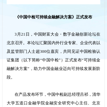
《中国中检可持续金融解决方案》
正式发布
3月21日，中国财富大会・数字金融创新论坛在
北京召开。本论坛汇聚国内外行业专家、企业代表以
及监管部门人士超300位嘉宾，共同见证中国检验认
证集团（以下简称“中国中检”）正式发布“可持续金
融解决方案”，助力中国金融业迈向可持续发展新阶
段。
在产品发布环节，中国中检副总经理吕祁，清华
大学五道口金融学院金融安全研究中心主任、北京