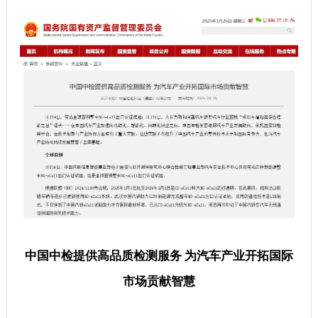
中国中检提供高品质检测服务
为汽车产业开拓国际
市场贡献智慧