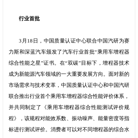
行业首批
3月18日，中国质量认证中心联合中国汽研为赛
力斯和深蓝汽车颁发了汽车行业首批“乘用车增程器
综合性能之星”证书。在“双碳”目标下，增程器技术
成为新能源汽车领域的一大重要发展方向。面对新的
市场需求与技术变革，
中国质量认证中心
和中国汽研
联合推出行业首个乘用车增程器综合性能评价体系，
并共同制定了《乘用车增程器综合性能测试评价规
程》，该规程对能效系数、振动噪声、能量密度等指
标进行测试评价。消费者可以对不同增程器的综合水