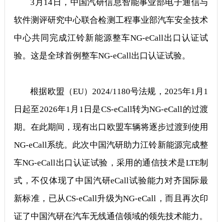
3月14日，中国汽研信息智能事业部电子通信与
软件测评研究中心联合检测工程事业部汽车安全技术
中心共同完成江铃新能源整车NG-eCall出口认证试
验。这是全球首例整车NG-eCall出口认证试验。
根据欧盟（EU）2024/1180号法规，2025年1月1
日起至2026年1月1日是CS-eCall转为NG-eCall的过渡
期。在此期间，现有出口欧盟车辆将逐步过渡到使用
NG-eCall系统。此次中国汽研助力江铃新能源完成整
车NG-eCall出口认证试验，采用的通信技术是LTE制
式，不仅体现了中国汽研eCall试验能力对齐国际最
新标准，已从CS-eCall升级为NG-eCall，而且再次印
证了中国汽研在汽车无线通信领域的领先技术能力。