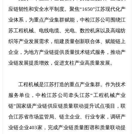
应链韧性和安全水平制度。聚焦“1650”江苏现代化产
业体系，为重点产业集群赋能，中检江苏公司围绕江
苏工程机械、电线电缆、光电、数控机床以及高端纺
织等产业发展需求，组建质量创新联合体、赋能链上
企业，为地方产业链提供质量技术链式服务，推动产
业链发展提质增效，促进支柱产业高质量发展。
工程机械是江苏打造的重点产业集群。作为技术
服务单位，中检江苏公司牵头江苏“工程机械产业
链”国家级产业链供应链质量联动提升试点项目，联
合江苏省市场监管局、链主企业、行业专家，调研产
业链企业403家，完成产业链质量图谱和质量联动提