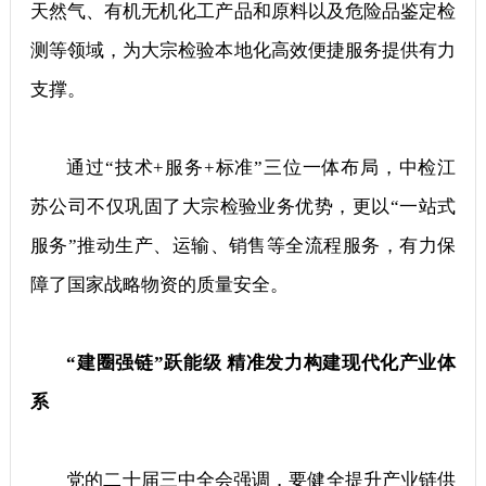
天然气、有机无机化工产品和原料以及危险品鉴定检
测等领域，为大宗检验本地化高效便捷服务提供有力
支撑。
通过“技术+服务+标准”三位一体布局，中检江
苏公司不仅巩固了大宗检验业务优势，更以“一站式
服务”推动生产、运输、销售等全流程服务，有力保
障了国家战略物资的质量安全。
“建圈强链”跃能级
精准发力构建现代化产业体
系
党的二十届三中全会强调，要健全提升产业链供