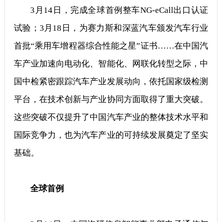
3月14日，完成全球首例整车NG-eCall出口认证
试验；3月18日，为
赛力斯
和深蓝汽车颁发汽车行业
首批“乘用车增程器综合性能之星”证书……在中国汽
车产业加速向电动化、智能化、网联化转型之际，中
国中检紧密跟踪汽车产业发展动向，依托国家级检测
平台，在技术创新与产业协同方面取得了重大突破。
这些突破不仅提升了中国汽车产业的整体技术水平和
国际竞争力，也为汽车产业的可持续发展奠定了坚实
基础。
全球首例