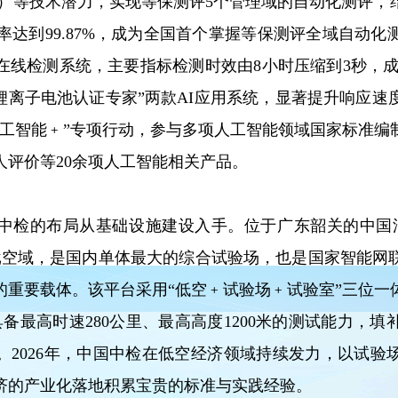
V）等技术潜力，实现等保测评5个管理域的自动化测评
准确率达到99.87%，成为全国首个掌握等保测评全域自动
线检测系统，主要指标检测时效由8小时压缩到3秒，成
锂离子电池认证专家”两款AI应用系统，显著提升响应
人工智能﹢”专项行动，参与多项人工智能领域国家标准编
人评价等20余项人工智能相关产品。
中检的布局从基础设施建设入手。位于广东韶关的中国汽
获批空域，是国内单体最大的综合试验场，也是国家智能网
的重要载体。该平台采用“低空﹢试验场﹢试验室”三位一
具备最高时速280公里、最高高度1200米的测试能力，
。2026年，中国中检在低空经济领域持续发力，以试验
济的产业化落地积累宝贵的标准与实践经验。