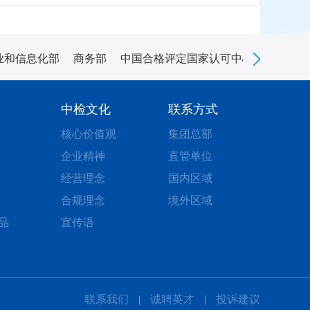
业和信息化部
商务部
中国合格评定国家认可中心
中国认
中检文化
联系方式
核心价值观
集团总部
企业精神
直管单位
经营理念
国内区域
合规理念
境外区域
品
宣传语
联系我们
|
诚聘英才
|
投诉建议