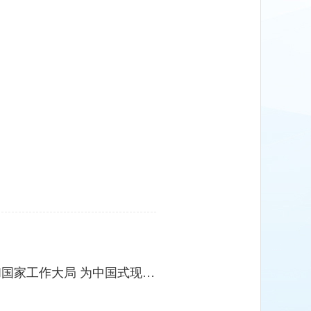
习近平对中央企业工作作出重要指示强调：充分认识职责使命更好服务党和国家工作大局 为中国式现代化建设贡...