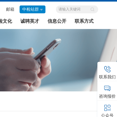
邮箱
中检站群
检文化
诚聘英才
信息公开
联系方式
联系我们
咨询报价
公众号