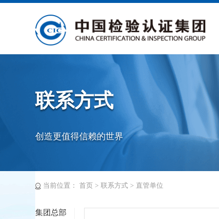
联系方式
创造更值得信赖的世界
当前位置：
首页
>
联系方式
>
直管单位
集团总部