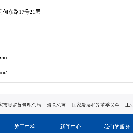
甸东路17号21层
com
om/
家市场监督管理总局
海关总署
国家发展和改革委员会
工
关于中检
新闻中心
我们的服务