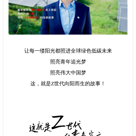
让每一缕阳光都照进全球绿色低碳未来
照亮青年追光梦
照亮伟大中国梦
这，就是Z世代向阳而生的故事！