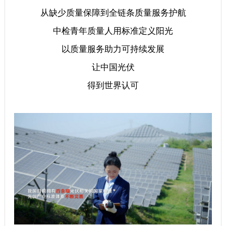
从缺少质量保障到全链条质量服务护航
中检青年质量人用标准定义阳光
以质量服务助力可持续发展
让中国光伏
得到世界认可