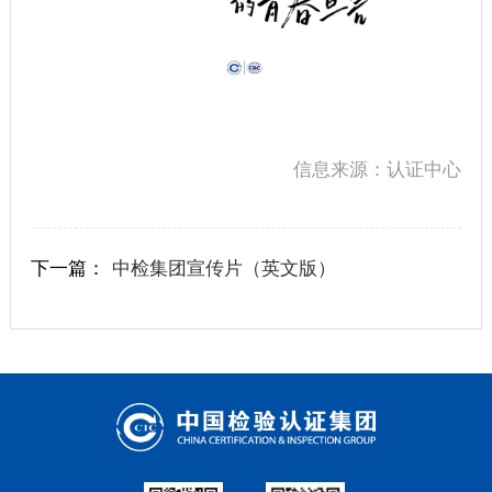
信息来源：认证中心
下一篇：
中检集团宣传片（英文版）