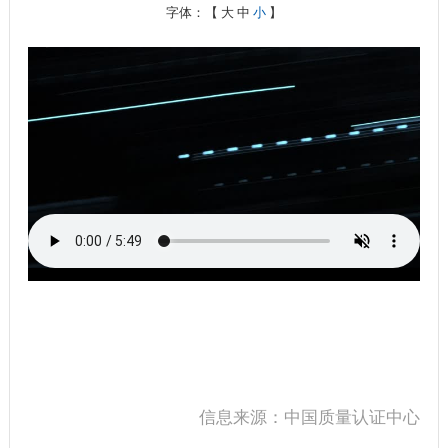
字体：【
大
中
小
】
信息来源：中国质量认证中心