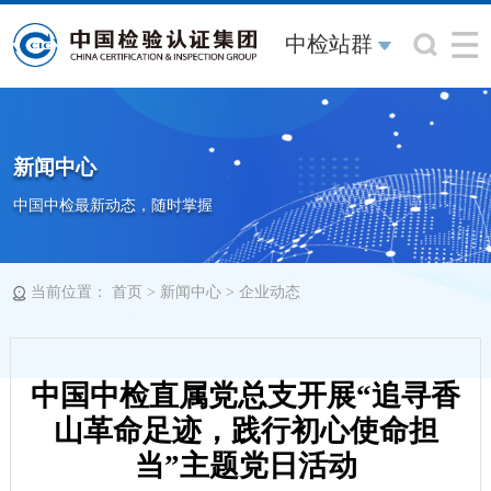
中检站群
新闻中心
中国中检最新动态，随时掌握
当前位置：
>
>
首页
新闻中心
企业动态
中国中检直属党总支开展“追寻香
山革命足迹，践行初心使命担
当”主题党日活动