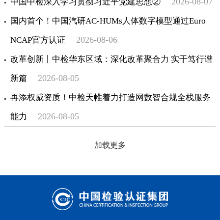
2026-08-07
中国中检深入学习贯彻习近平党建思想②
国内首个！中国汽研AC-HUMs人体数字模型通过Euro
2026-08-06
NCAP官方认证
改革创新丨中检华东区域：深化改革聚合力 实干笃行谱
2026-08-05
新篇
再添权威资质！中检天帷着力打造网数智合规全栈服务
2026-08-05
能力
加载更多