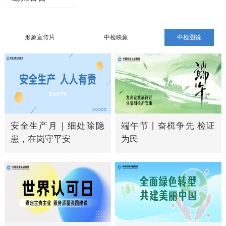
形象宣传片
中检映象
中检图说
安全生产月｜细处除隐
端午节丨奋楫争先 检证
患，在岗守平安
为民